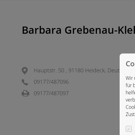
Barbara Grebenau-Kle
Co
Hauptstr. 50 , 91180 Heideck, Deutschla
Wir 
09177/487096
für 
helf
09177/487097
verb
Cook
Zust