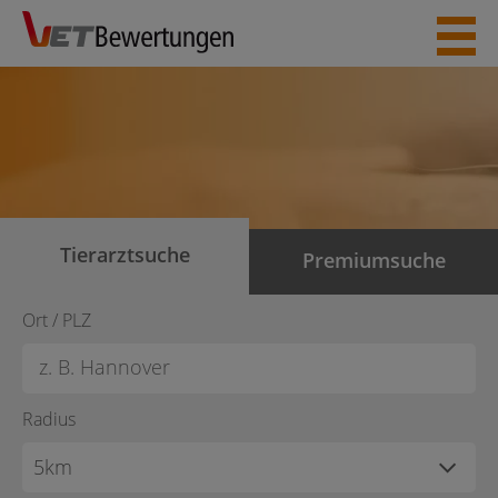
Skip
to
content
Tierarztsuche
Premiumsuche
Ort / PLZ
Radius