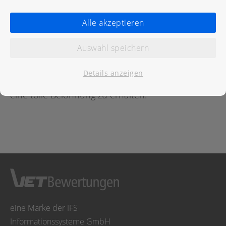
Bewertungen
Alle akzeptieren
Für diese Praxis wurde noch keine Bewertung
Auswahl speichern
abgegeben.
Details anzeigen
Geben Sie jetzt
hier
die erste Bewertung ab um
eine tolle Belohnung zu erhalten.
eine Marke der IFS
Informationssysteme GmbH