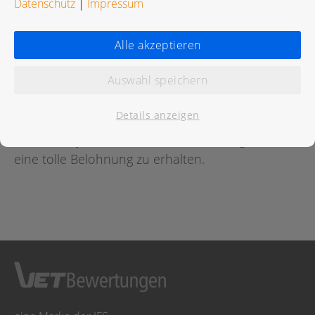
Datenschutz
|
Impressum
Bewertungen
Alle akzeptieren
Auswahl speichern
Für diese Praxis wurde noch keine Bewertung
abgegeben.
Details anzeigen
Geben Sie jetzt
hier
die erste Bewertung ab um
eine tolle Belohnung zu erhalten.