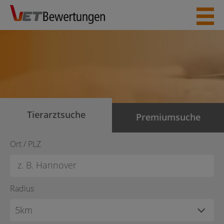
Skip
to
content
Tierarztsuche
Premiumsuche
Ort / PLZ
Radius