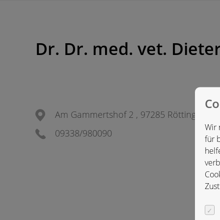
Dr. Dr. med. vet. Diete
Co
Am Gammertshof 2 , 97285 Röttingen, D
Wir 
09338/980090
für 
helf
verb
Cook
Zust