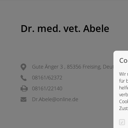
Dr. med. vet. Abele
Co
Gute Änger 3 , 85356 Freising, Deutschla
Wir 
08161/62372
für 
helf
08161/22140
verb
Dr.Abele@online.de
Cook
Zust