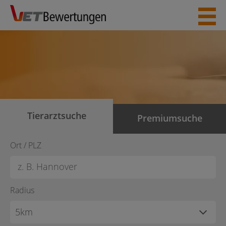
Skip
to
content
Tierarztsuche
Premiumsuche
Ort / PLZ
Radius