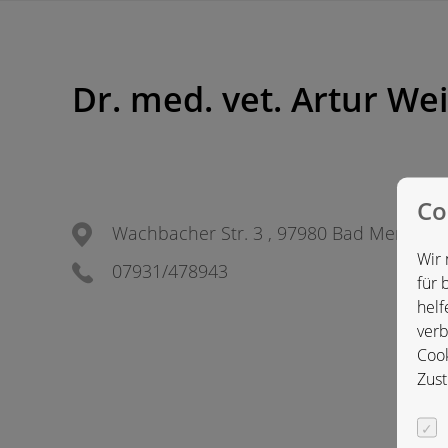
Dr. med. vet. Artur W
Co
Wachbacher Str. 3 , 97980 Bad Mergent
Wir 
07931/478943
für 
helf
verb
Cook
Zust