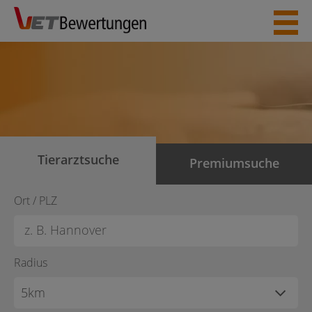
Skip
to
content
Tierarztsuche
Premiumsuche
Ort / PLZ
Radius