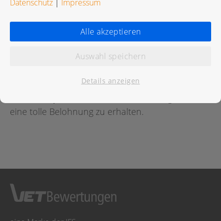
Datenschutz
|
Impressum
Bewertungen
Alle akzeptieren
Auswahl speichern
Für diese Praxis wurde noch keine Bewertung
abgegeben.
Details anzeigen
Geben Sie jetzt
hier
die erste Bewertung ab um
eine tolle Belohnung zu erhalten.