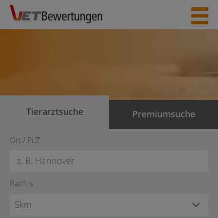
Skip
to
content
Tierarztsuche
Premiumsuche
Ort / PLZ
Radius