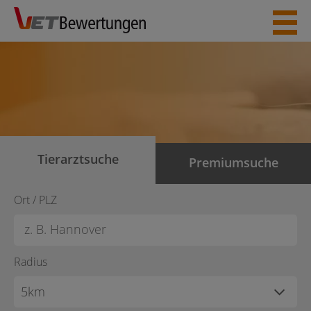
Skip
to
content
Tierarztsuche
Premiumsuche
Ort / PLZ
Radius