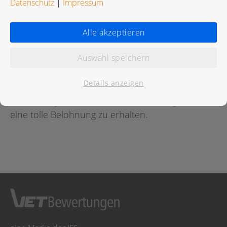
Datenschutz
|
Impressum
Bewertungen
Alle akzeptieren
Auswahl speichern
Für diese Praxis wurde noch keine Bewertung
abgegeben.
Details anzeigen
Geben Sie jetzt
hier
die erste Bewertung ab um
eine tolle Belohnung zu erhalten.