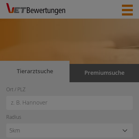
Skip
to
content
Tierarztsuche
Premiumsuche
Ort / PLZ
Radius