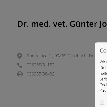
Dr. med. vet. Günter J
Co
Bornklinge 1 , 99869 Goldbach, Deutsch
Wir 
036255/81152
für 
helf
036255/88482
verb
Cook
Zust