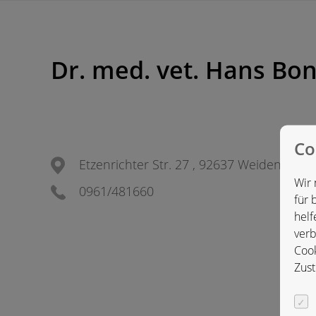
Dr. med. vet. Hans Bon
Co
Etzenrichter Str. 27 , 92637 Weiden, Deu
Wir 
0961/481660
für 
helf
verb
Cook
Zust