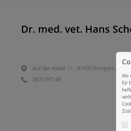
Dr. med. vet. Hans Sch
Co
Auf der Halde 11 , 87439 Kempten, Deut
Wir 
0831/97148
für 
helf
verb
Cook
Zust