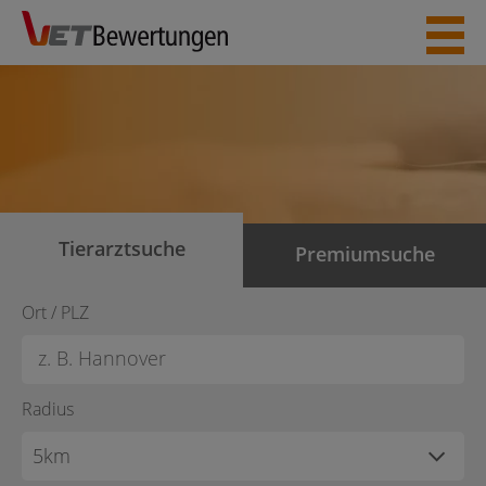
Skip
to
content
Tierarztsuche
Premiumsuche
Ort / PLZ
Radius