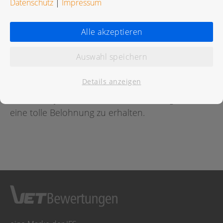
Datenschutz
|
Impressum
Bewertungen
Alle akzeptieren
Auswahl speichern
Für diese Praxis wurde noch keine Bewertung
abgegeben.
Details anzeigen
Geben Sie jetzt
hier
die erste Bewertung ab um
eine tolle Belohnung zu erhalten.