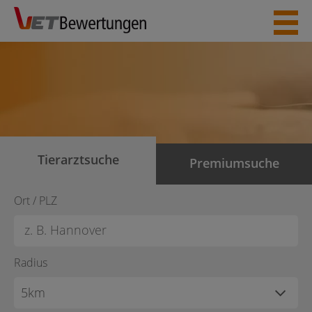
Skip
to
content
Tierarztsuche
Premiumsuche
Ort / PLZ
Radius