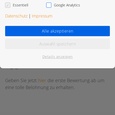
Karte in Google Maps öffnen
Essentiell
Google Analytics
Datenschutz
|
Impressum
Alle akzeptieren
Bewertungen
Auswahl speichern
Details anzeigen
Für diese Praxis wurde noch keine Bewertung
abgegeben.
Geben Sie jetzt
hier
die erste Bewertung ab um
eine tolle Belohnung zu erhalten.