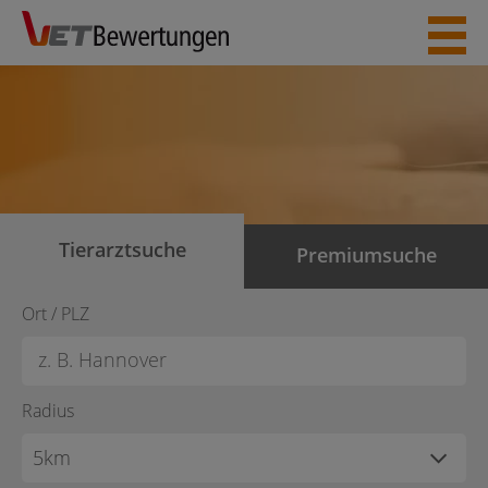
Skip
to
content
Tierarztsuche
Premiumsuche
Ort / PLZ
Radius