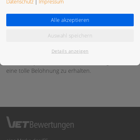
Datenschutz
|
Impressum
Bewertungen
Alle akzeptieren
Auswahl speichern
Für diese Praxis wurde noch keine Bewertung
abgegeben.
Details anzeigen
Geben Sie jetzt
hier
die erste Bewertung ab um
eine tolle Belohnung zu erhalten.