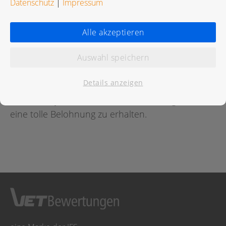
Datenschutz
|
Impressum
Bewertungen
Alle akzeptieren
Auswahl speichern
Für diese Praxis wurde noch keine Bewertung
abgegeben.
Details anzeigen
Geben Sie jetzt
hier
die erste Bewertung ab um
eine tolle Belohnung zu erhalten.