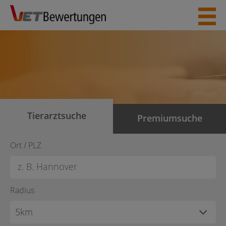
Skip
to
content
Tierarztsuche
Premiumsuche
Ort / PLZ
Radius