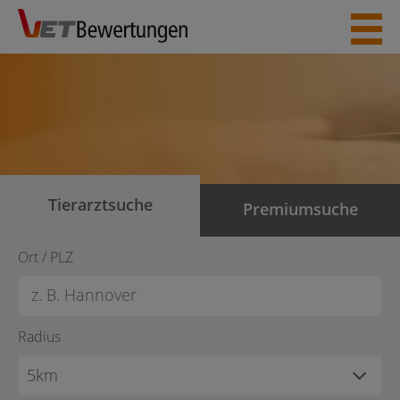
Skip
to
content
Tierarztsuche
Premiumsuche
Ort / PLZ
Radius