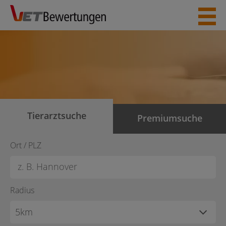
Skip
to
content
Tierarztsuche
Premiumsuche
Ort / PLZ
Radius