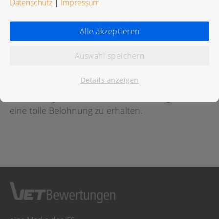
Datenschutz
|
Impressum
Bewertungen
Alle akzeptieren
Auswahl speichern
Für diese Praxis wurde noch keine Bewertung
abgegeben.
Details anzeigen
Geben Sie jetzt
hier
die erste Bewertung ab um
eine tolle Belohnung zu erhalten.