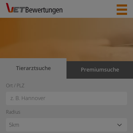
Skip
to
content
Tierarztsuche
Premiumsuche
Ort / PLZ
Radius