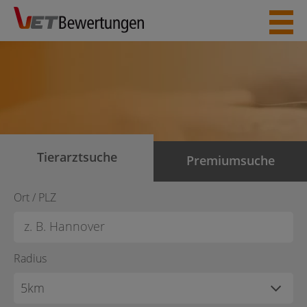
Skip
to
content
Tierarztsuche
Premiumsuche
Ort / PLZ
Radius