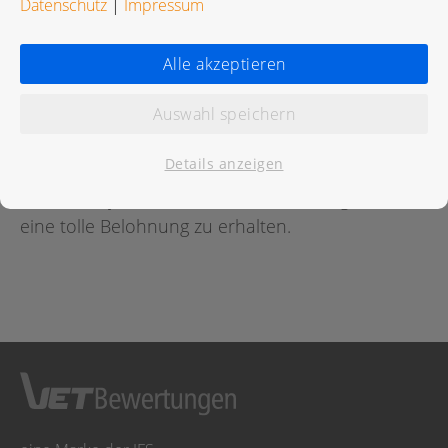
Datenschutz
|
Impressum
Bewertungen
Alle akzeptieren
Auswahl speichern
Für diese Praxis wurde noch keine Bewertung
abgegeben.
Details anzeigen
Geben Sie jetzt
hier
die erste Bewertung ab um
eine tolle Belohnung zu erhalten.