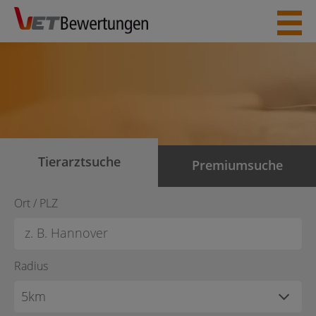
Skip
to
content
Tierarztsuche
Premiumsuche
Ort / PLZ
Radius