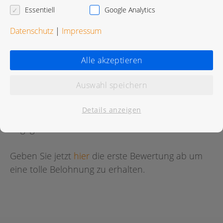
Karte in Google Maps öffnen
Essentiell
Google Analytics
Datenschutz
|
Impressum
Alle akzeptieren
Bewertungen
Auswahl speichern
Details anzeigen
Für diese Praxis wurde noch keine Bewertung
abgegeben.
Geben Sie jetzt
hier
die erste Bewertung ab um
eine tolle Belohnung zu erhalten.