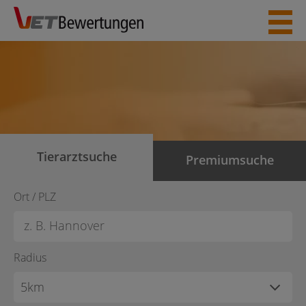
Skip
to
content
Tierarztsuche
Premiumsuche
Ort / PLZ
Radius