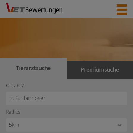
Skip
to
content
Tierarztsuche
Premiumsuche
Ort / PLZ
Radius