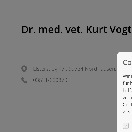
Dr. med. vet. Kurt Vo
Co
Elsterstieg 47 , 99734 Nordhausen, Deut
Wir 
03631/600870
für 
helf
verb
Cook
Zust