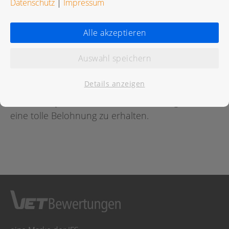
Datenschutz
|
Impressum
Bewertungen
Alle akzeptieren
Auswahl speichern
Für diese Praxis wurde noch keine Bewertung
abgegeben.
Details anzeigen
Geben Sie jetzt
hier
die erste Bewertung ab um
eine tolle Belohnung zu erhalten.