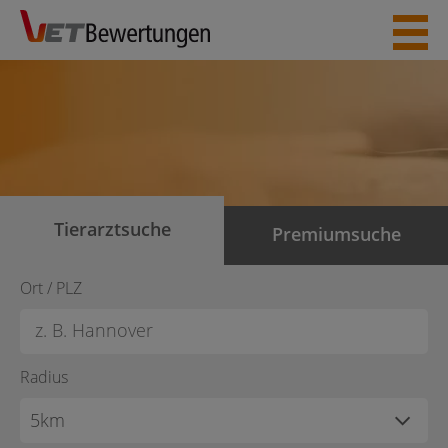
Skip
to
content
Tierarztsuche
Premiumsuche
Ort / PLZ
Radius