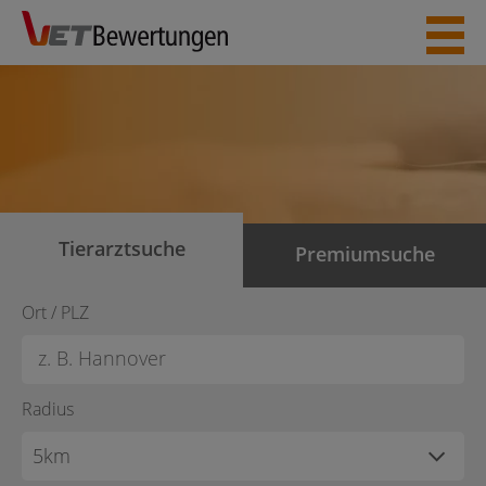
Skip
to
content
Tierarztsuche
Premiumsuche
Ort / PLZ
Radius