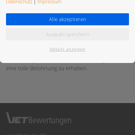
Datenschutz
|
Impressum
Bewertungen
Alle akzeptieren
Auswahl speichern
Für diese Praxis wurde noch keine Bewertung
abgegeben.
Details anzeigen
Geben Sie jetzt
hier
die erste Bewertung ab um
eine tolle Belohnung zu erhalten.