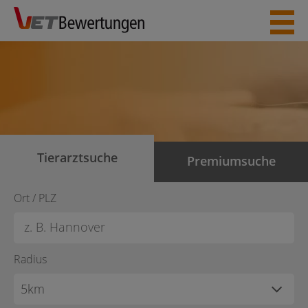
Skip
to
content
Tierarztsuche
Premiumsuche
Ort / PLZ
Radius