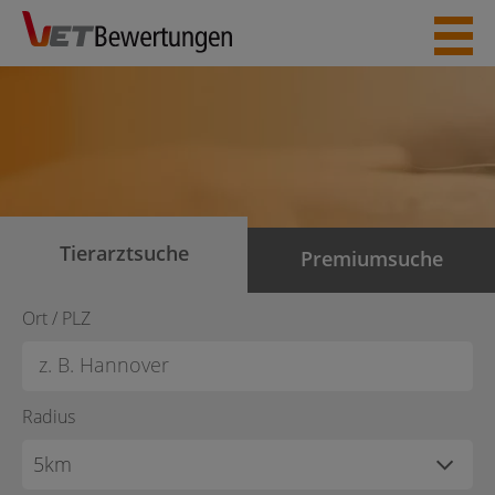
Skip
to
content
Tierarztsuche
Premiumsuche
Ort / PLZ
Radius