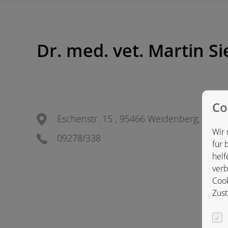
Dr. med. vet. Martin Si
Co
Eschenstr. 15 , 95466 Weidenberg, Deut
Wir 
09278/338
für 
helf
verb
Cook
Zust