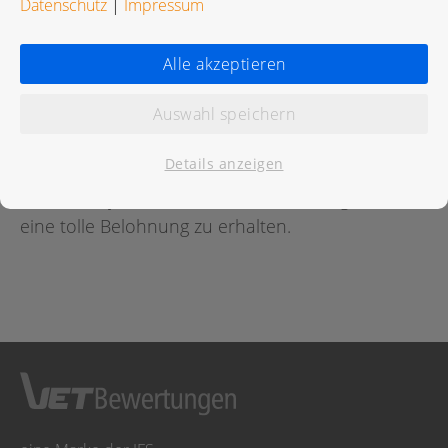
Datenschutz
|
Impressum
Bewertungen
Alle akzeptieren
Auswahl speichern
Für diese Praxis wurde noch keine Bewertung
abgegeben.
Details anzeigen
Geben Sie jetzt
hier
die erste Bewertung ab um
eine tolle Belohnung zu erhalten.