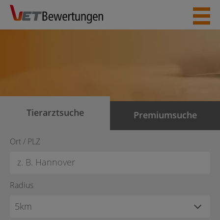
Skip
to
content
Tierarztsuche
Premiumsuche
Ort / PLZ
Radius