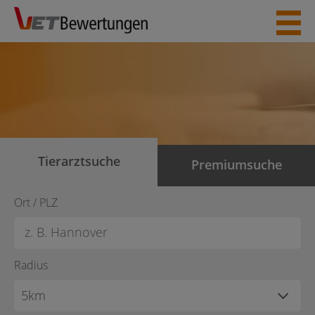
Skip
to
content
Tierarztsuche
Premiumsuche
Ort / PLZ
Radius