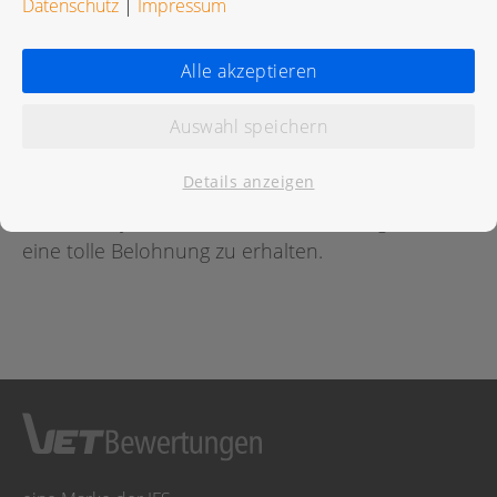
Datenschutz
|
Impressum
Bewertungen
Alle akzeptieren
Auswahl speichern
Für diese Praxis wurde noch keine Bewertung
abgegeben.
Details anzeigen
Geben Sie jetzt
hier
die erste Bewertung ab um
eine tolle Belohnung zu erhalten.