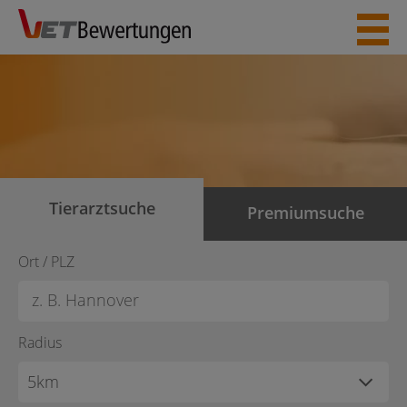
Skip
to
content
Tierarztsuche
Premiumsuche
Ort / PLZ
Radius