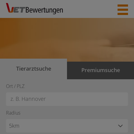
Skip
to
content
Tierarztsuche
Premiumsuche
Ort / PLZ
Radius