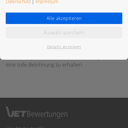
Datenschutz
|
Impressum
Bewertungen
Alle akzeptieren
Auswahl speichern
Für diese Praxis wurde noch keine Bewertung
abgegeben.
Details anzeigen
Geben Sie jetzt
hier
die erste Bewertung ab um
eine tolle Belohnung zu erhalten.