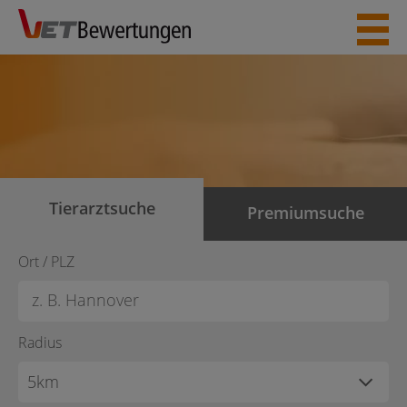
Skip
to
content
Tierarztsuche
Premiumsuche
Ort / PLZ
Radius