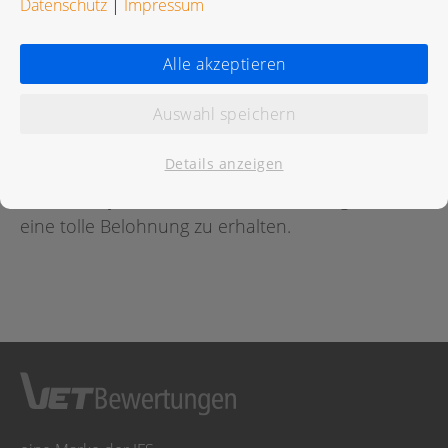
Datenschutz
|
Impressum
Bewertungen
Alle akzeptieren
Auswahl speichern
Für diese Praxis wurde noch keine Bewertung
abgegeben.
Details anzeigen
Geben Sie jetzt
hier
die erste Bewertung ab um
eine tolle Belohnung zu erhalten.