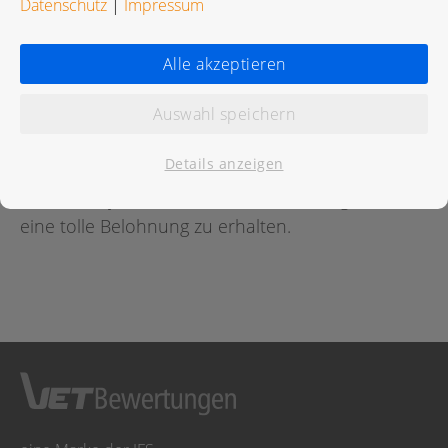
Datenschutz
|
Impressum
Bewertungen
Alle akzeptieren
Auswahl speichern
Für diese Praxis wurde noch keine Bewertung
abgegeben.
Details anzeigen
Geben Sie jetzt
hier
die erste Bewertung ab um
eine tolle Belohnung zu erhalten.