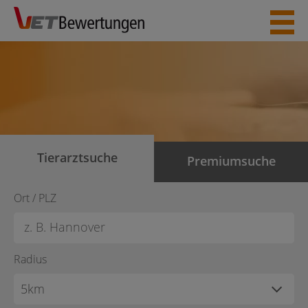
Skip
to
content
Tierarztsuche
Premiumsuche
Ort / PLZ
Radius