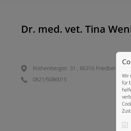
Dr. med. vet. Tina Wen
Co
Rothenbergstr. 31 , 86316 Friedberg, De
Wir 
0821/5086015
für 
helf
verb
Cook
Zust