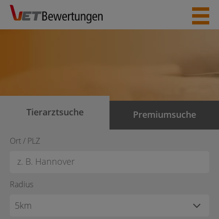
Skip
to
content
Tierarztsuche
Premiumsuche
Ort / PLZ
Radius