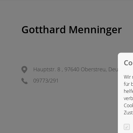
Gotthard Menninger
Co
Hauptstr. 8 , 97640 Oberstreu, Deutschl
Wir 
09773/291
für 
helf
verb
Cook
Zust