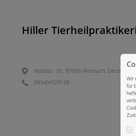
Hiller Tierheilpraktiker
Co
Waldstr. 10 , 97956 Werbach, Deutschla
Wir 
09349/929138
für 
helf
verb
Cook
Zust