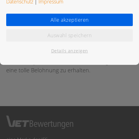
Datenschutz
|
Impressum
Bewertungen
Alle akzeptieren
Auswahl speichern
Für diese Praxis wurde noch keine Bewertung
abgegeben.
Details anzeigen
Geben Sie jetzt
hier
die erste Bewertung ab um
eine tolle Belohnung zu erhalten.