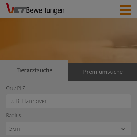
Skip
to
content
Tierarztsuche
Premiumsuche
Ort / PLZ
Radius