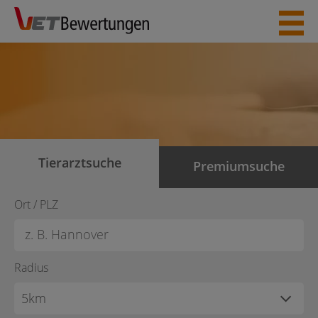
Skip
to
content
Tierarztsuche
Premiumsuche
Ort / PLZ
Radius