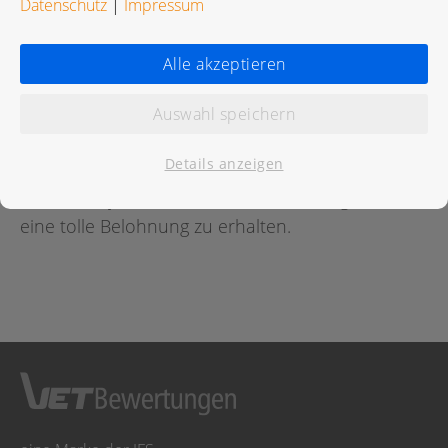
Datenschutz
|
Impressum
Bewertungen
Alle akzeptieren
Auswahl speichern
Für diese Praxis wurde noch keine Bewertung
abgegeben.
Details anzeigen
Geben Sie jetzt
hier
die erste Bewertung ab um
eine tolle Belohnung zu erhalten.