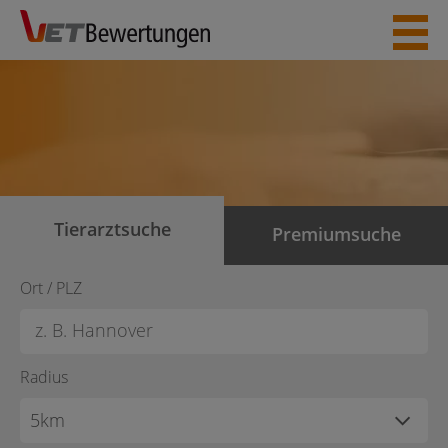
Skip
to
content
Tierarztsuche
Premiumsuche
Ort / PLZ
Radius