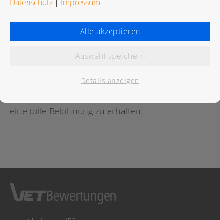
Datenschutz
|
Impressum
Bewertungen
Alle akzeptieren
Auswahl speichern
Für diese Praxis wurde noch keine Bewertung
abgegeben.
Details anzeigen
Geben Sie jetzt
hier
die erste Bewertung ab um
eine tolle Belohnung zu erhalten.