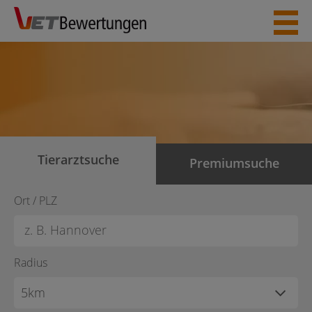
Skip
to
content
Tierarztsuche
Premiumsuche
Ort / PLZ
Radius