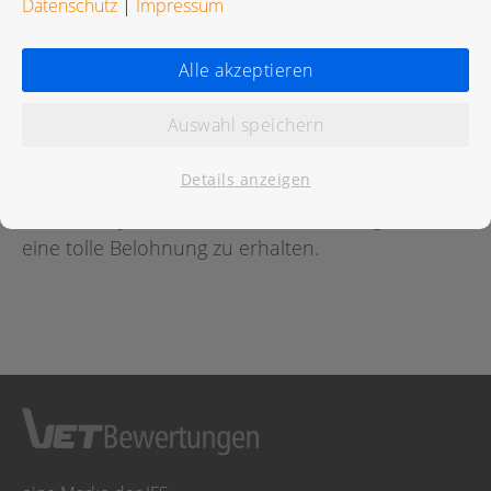
Datenschutz
|
Impressum
Bewertungen
Alle akzeptieren
Auswahl speichern
Für diese Praxis wurde noch keine Bewertung
abgegeben.
Details anzeigen
Geben Sie jetzt
hier
die erste Bewertung ab um
eine tolle Belohnung zu erhalten.