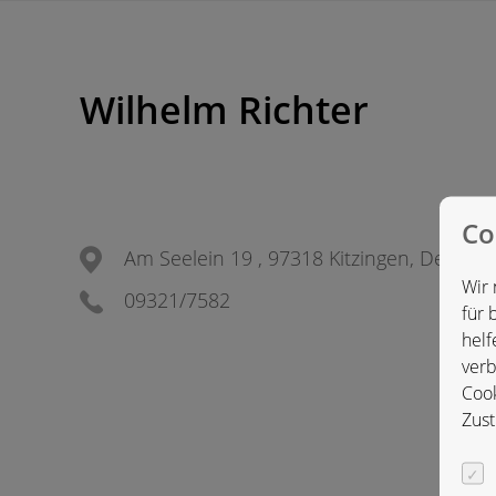
Wilhelm Richter
Co
Am Seelein 19 , 97318 Kitzingen, Deutsc
Wir 
09321/7582
für 
helf
verb
Cook
Zust