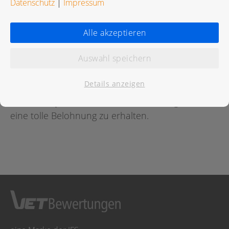
Datenschutz
|
Impressum
Bewertungen
Alle akzeptieren
Auswahl speichern
Für diese Praxis wurde noch keine Bewertung
abgegeben.
Details anzeigen
Geben Sie jetzt
hier
die erste Bewertung ab um
eine tolle Belohnung zu erhalten.