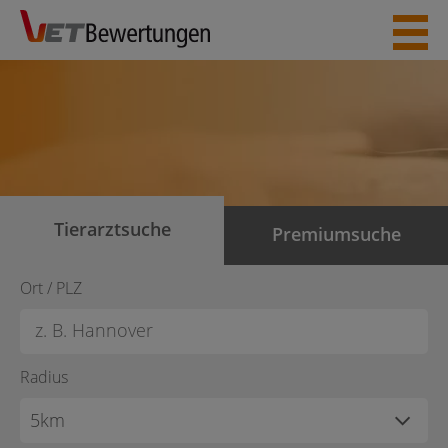
Skip
to
content
Tierarztsuche
Premiumsuche
Ort / PLZ
Radius